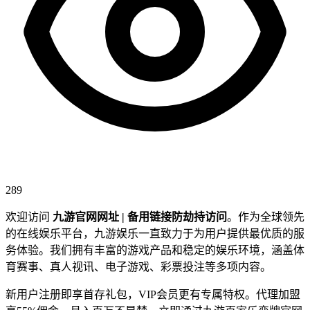
289
欢迎访问
九游官网网址 | 备用链接防劫持访问
。作为全球领先
的在线娱乐平台，九游娱乐一直致力于为用户提供最优质的服
务体验。我们拥有丰富的游戏产品和稳定的娱乐环境，涵盖体
育赛事、真人视讯、电子游戏、彩票投注等多项内容。
新用户注册即享首存礼包，VIP会员更有专属特权。代理加盟