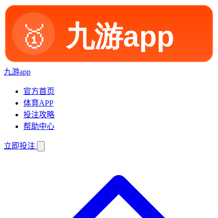
九游app
官方首页
体育APP
投注攻略
帮助中心
立即投注