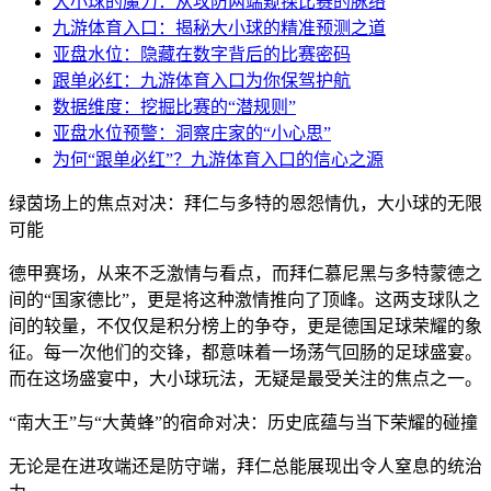
大小球的魔力：从攻防两端窥探比赛的脉络
九游体育入口：揭秘大小球的精准预测之道
亚盘水位：隐藏在数字背后的比赛密码
跟单必红：九游体育入口为你保驾护航
数据维度：挖掘比赛的“潜规则”
亚盘水位预警：洞察庄家的“小心思”
为何“跟单必红”？九游体育入口的信心之源
绿茵场上的焦点对决：拜仁与多特的恩怨情仇，大小球的无限
可能
德甲赛场，从来不乏激情与看点，而拜仁慕尼黑与多特蒙德之
间的“国家德比”，更是将这种激情推向了顶峰。这两支球队之
间的较量，不仅仅是积分榜上的争夺，更是德国足球荣耀的象
征。每一次他们的交锋，都意味着一场荡气回肠的足球盛宴。
而在这场盛宴中，大小球玩法，无疑是最受关注的焦点之一。
“南大王”与“大黄蜂”的宿命对决：历史底蕴与当下荣耀的碰撞
无论是在进攻端还是防守端，拜仁总能展现出令人窒息的统治