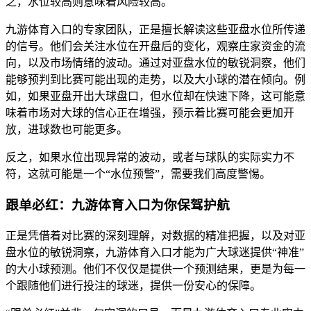
之，水位较高则意味着风险较高。
九游体育入口的专家团队，正是擅长解读这些亚盘水位所传递
的信号。他们会关注水位在开盘后的变化，观察庄家资金的流
向，以及市场情绪的波动。通过对亚盘水位的敏锐洞察，他们
能够预判到比赛可能出现的走势，以及大小球的潜在倾向。例
如，如果亚盘开出大球盘口，但水位却在快速下降，这可能意
味着市场对大球的信心正在增强，预示着比赛可能会更加开
放，进球数也可能更多。
反之，如果水位出现异常的波动，或者与球队的实际实力不
符，这就可能是一个“水位预警”，需要我们高度警惕。
跟单必红：九游体育入口为你保驾护航
正是凭借着对比赛的深刻理解，对数据的精准把握，以及对亚
盘水位的敏锐洞察，九游体育入口才能为广大球迷提供“神准”
的大小球预测。他们不仅仅是提供一个预测结果，更是为每一
个跟随他们进行投注的球迷，提供一份安心的保障。