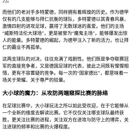
力。
而他们的老对手多特蒙德，同样拥有着辉煌的历史。作为德甲
仅有的几支能够与拜仁抗衡的球队，多特蒙德以其青春风暴、
激情四射的进攻足球，赢得了无数球迷的喜爱。他们的主场
“威斯特法伦大球场”，更是被誉为“魔鬼主场”，能够爆发出惊
人的能量。多特蒙德的崛起，为德甲注入了新的活力，也让拜
仁的霸业不再孤单。
这两支球队的对决，往往充满了戏剧性。他们既是争夺联赛冠
军的直接竞争者，又是德国足球的代表，彼此之间既有惺惺相
惜，更有不容置疑的竞争。每一次的“国家德比”，都意味着一
场关于荣耀、关于尊严的较量。
大小球的魔力：从攻防两端窥探比赛的脉络
在足球比赛中，大小球玩法之所以如此受欢迎，在于它能够从
一个全新的维度去解读比赛。它不仅仅关注哪支球队最终获
胜，更关注比赛的进程，关注双方在进攻与防守上的博弈，关
注进球的频率和比赛的火爆程度。