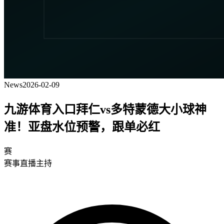
News
2026-02-09
九游体育入口拜仁vs多特蒙德大小球神
准！亚盘水位预警，跟单必红
赛
赛事直播主持