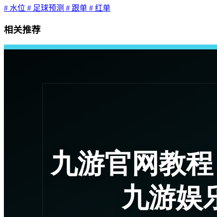
# 水位
# 足球预测
# 跟单
# 红单
相关推荐