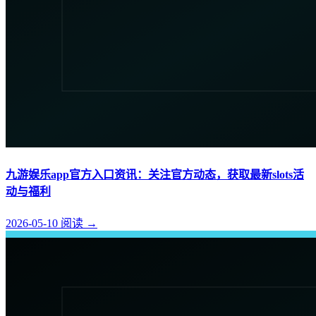
九游娱乐app官方入口资讯：关注官方动态，获取最新slots活
动与福利
2026-05-10
阅读
→