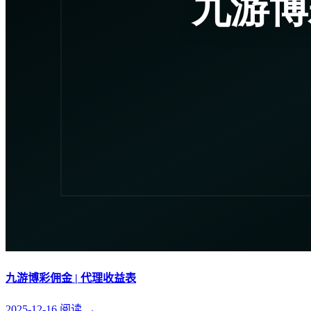
九游博彩佣金 | 代理收益表
2025-12-16
阅读
→