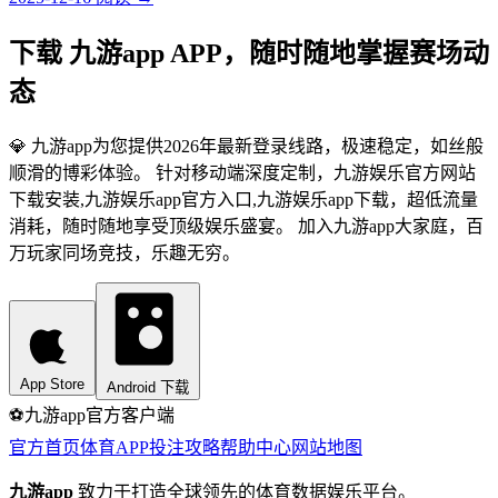
下载 九游app APP，随时随地掌握赛场动
态
💎 九游app为您提供2026年最新登录线路，极速稳定，如丝般
顺滑的博彩体验。 针对移动端深度定制，九游娱乐官方网站
下载安装,九游娱乐app官方入口,九游娱乐app下载，超低流量
消耗，随时随地享受顶级娱乐盛宴。 加入九游app大家庭，百
万玩家同场竞技，乐趣无穷。
App Store
Android 下载
⚽️
九游app
官方客户端
官方首页
体育APP
投注攻略
帮助中心
网站地图
九游app
致力于打造全球领先的体育数据娱乐平台。