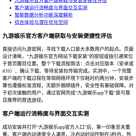
九游娱乐官方客户端获取与安装便捷性评估
客户端运行流畅度与界面交互实测
智能数据分析功能深度解析
综合体验与潜在优化空间
九游娱乐官方客户端获取与安装便捷性评估
直接访问九游官网，寻找下载入口是大多数用户的起点。页面
设计清晰，“九游娱乐官方网站下载安装”的按钮或指引通常位
于首页醒目位置。整个下载流程简洁：点击对应版本（安卓或
iOS）、确认下载、等待安装包传输完成。实测中，一个完整
客户端的下载过程在常规网络环境下仅耗时约两分钟，安装步
骤也遵循标准流程，无额外捆绑插件，安全性有基础保障。对
于初次接触的用户，通过官网完成“九游娱乐app下载”是可靠
且推荐的首选途径。
客户端运行流畅度与界面交互实测
成功安装并打开“九游娱乐app官方入口”后，第一印象至关重
要。客户端启动速度令人满意，冷启动时间控制在3秒内，热