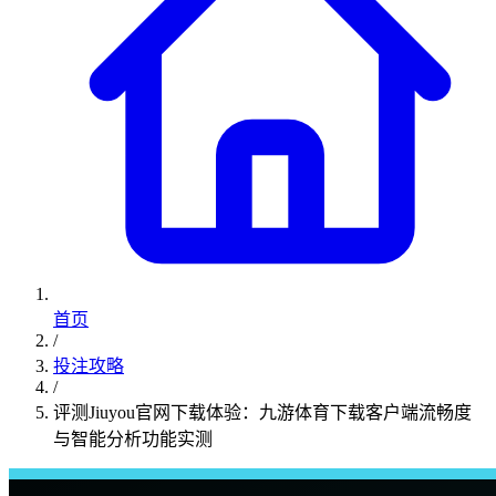
首页
/
投注攻略
/
评测Jiuyou官网下载体验：九游体育下载客户端流畅度
与智能分析功能实测