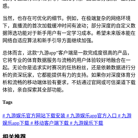
惑。
当然，也存在可优化的细节。例如，在极端复杂的网络环境
下，直播流的首次加载缓冲时间有波动；部分深度的自定义数
据筛选功能对于新手用户有一定学习成本。希望未来版本能在
网络自适应算法和新手引导方面继续加强。
总体而言，这款“九游app”客户端是一款完成度很高的产品，
它将专业的体育数据服务与流畅的用户体验较好地融合在一
起。无论你是追求实时赛况的狂热粉丝，还是依赖数据进行分
析的资深玩家，它都能提供有力的支持。如果你对深度体育分
析和流畅的移动端体验有要求，不妨通过官网或可信渠道下载
体验，亲自探索其全部功能。
Tags
# 九游娱乐官方网站下载安装
# 九游娱乐app官方入口
# 九游
娱乐app下载
# 移动客户端下载
# 九游娱乐下载
相关推荐