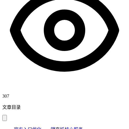
307
文章目录