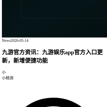
News
2026-05-14
九游官方资讯：九游娱乐app官方入口更
新，新增便捷功能
小
小杨测