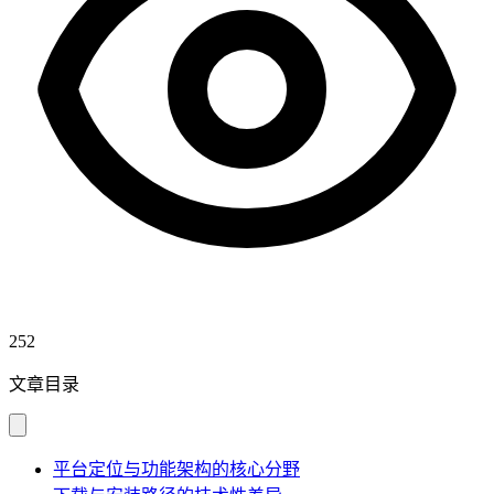
252
文章目录
平台定位与功能架构的核心分野