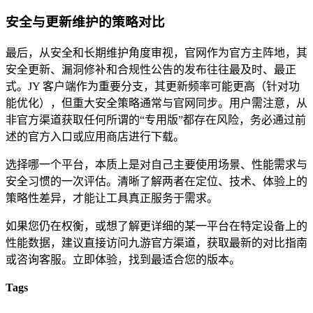
安全与更新维护的策略对比
最后，从安全和长期维护角度审视，官网作为官方主阵地，其
安全更新、漏洞修补和合规性公告的发布往往最及时、最正
式。JY 客户端作为重要分支，其更新频率可能更高（针对功
能优化），但重大安全策略通常与官网同步。用户需注意，从
非官方渠道获取任何所谓的“专用版”都存在风险，务必通过前
述的官方入口或应用商店进行下载。
选择哪一个平台，本质上是对自己主要使用场景、性能需求与
安全习惯的一次评估。清晰了解两者在定位、技术、体验上的
策略性差异，才能让工具真正服务于需求。
如果您仍在权衡，或想了解更详细的某一平台在特定设备上的
性能数据，建议直接访问九游官方渠道，获取最新的对比指南
或咨询客服。立即体验，找到最适合您的版本。
Tags