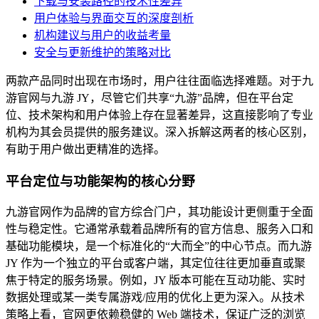
下载与安装路径的技术性差异
用户体验与界面交互的深度剖析
机构建议与用户的收益考量
安全与更新维护的策略对比
两款产品同时出现在市场时，用户往往面临选择难题。对于九
游官网与九游 JY，尽管它们共享“九游”品牌，但在平台定
位、技术架构和用户体验上存在显著差异，这直接影响了专业
机构为其会员提供的服务建议。深入拆解这两者的核心区别，
有助于用户做出更精准的选择。
平台定位与功能架构的核心分野
九游官网作为品牌的官方综合门户，其功能设计更侧重于全面
性与稳定性。它通常承载着品牌所有的官方信息、服务入口和
基础功能模块，是一个标准化的“大而全”的中心节点。而九游
JY 作为一个独立的平台或客户端，其定位往往更加垂直或聚
焦于特定的服务场景。例如，JY 版本可能在互动功能、实时
数据处理或某一类专属游戏/应用的优化上更为深入。从技术
策略上看，官网更依赖稳健的 Web 端技术，保证广泛的浏览