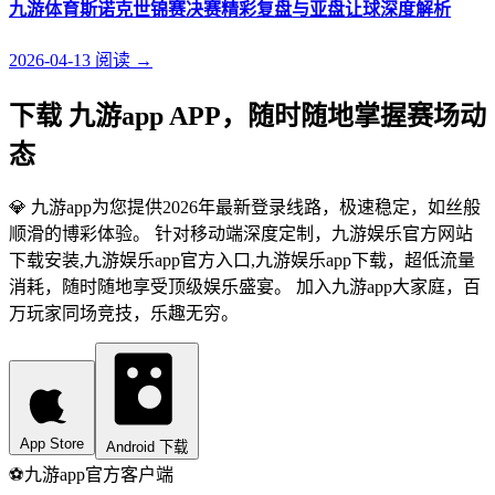
九游体育斯诺克世锦赛决赛精彩复盘与亚盘让球深度解析
2026-04-13
阅读
→
下载 九游app APP，随时随地掌握赛场动
态
💎 九游app为您提供2026年最新登录线路，极速稳定，如丝般
顺滑的博彩体验。 针对移动端深度定制，九游娱乐官方网站
下载安装,九游娱乐app官方入口,九游娱乐app下载，超低流量
消耗，随时随地享受顶级娱乐盛宴。 加入九游app大家庭，百
万玩家同场竞技，乐趣无穷。
App Store
Android 下载
⚽️
九游app
官方客户端