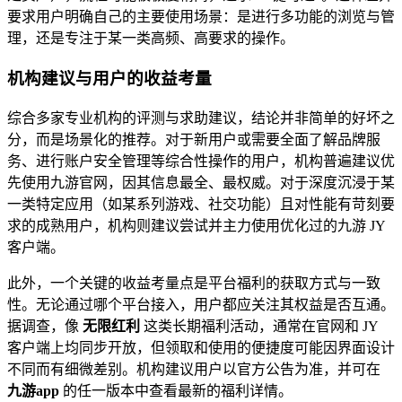
要求用户明确自己的主要使用场景：是进行多功能的浏览与管
理，还是专注于某一类高频、高要求的操作。
机构建议与用户的收益考量
综合多家专业机构的评测与求助建议，结论并非简单的好坏之
分，而是场景化的推荐。对于新用户或需要全面了解品牌服
务、进行账户安全管理等综合性操作的用户，机构普遍建议优
先使用九游官网，因其信息最全、最权威。对于深度沉浸于某
一类特定应用（如某系列游戏、社交功能）且对性能有苛刻要
求的成熟用户，机构则建议尝试并主力使用优化过的九游 JY
客户端。
此外，一个关键的收益考量点是平台福利的获取方式与一致
性。无论通过哪个平台接入，用户都应关注其权益是否互通。
据调查，像
无限红利
这类长期福利活动，通常在官网和 JY
客户端上均同步开放，但领取和使用的便捷度可能因界面设计
不同而有细微差别。机构建议用户以官方公告为准，并可在
九游app
的任一版本中查看最新的福利详情。