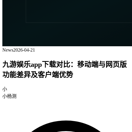
News
2026-04-21
九游娱乐app下载对比：移动端与网页版
功能差异及客户端优势
小
小杨测