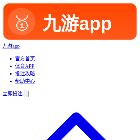
九游app
官方首页
体育APP
投注攻略
帮助中心
立即投注