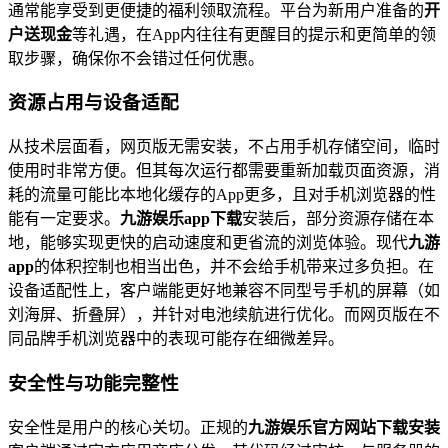
通常能享受到更便捷的福利领取流程。平台为新用户准备的
开
户送现金
等礼遇，在App内往往有更醒目的提示和更简单的领
取步骤，确保你不会错过任何优惠。
资源占用与设备适配
从技术层面看，网页版无需安装，不占用手机存储空间，临时
使用时非常方便。但其每次运行都需要重新加载页面资源，消
耗的流量可能比本地化缓存的App更多，且对手机浏览器的性
能有一定要求。
九游娱乐app下载
安装后，部分资源存储在本
地，能够实现更快的启动速度和更省流的浏览体验。现代
九游
app
的体积控制也相当出色，并不会给手机带来过多负担。在
设备适配性上，客户端能更好地兼容不同型号手机的屏幕（如
刘海屏、折叠屏），并针对电池续航进行优化。而网页版在不
同品牌手机浏览器中的表现可能存在细微差异。
安全性与功能完整性
安全性是用户的核心关切。正规的
九游娱乐官方网站下载安装