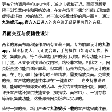
更充分地调用手机GPU性能，减少卡顿和延迟。而网页版受
限于浏览器内核和网络波动，在复杂场景下偶尔可能出现加载
缓慢或轻微卡帧的情况。对于追求极致体验的用户而言，通过
九游娱乐app官方入口
进入的客户端无疑是更可靠的选择。
界面交互与便捷性设计
两者的界面布局和操作逻辑有显著不同。专为触屏设计的
九游
app
，其图标更大、间距更合理，手势操作（如滑动切换、长
按）集成度高，符合移动端用户的使用习惯。所有功能入口一
目了然，从登录到找到心仪内容，路径非常短。相比之下，网
页版虽然也能自适应屏幕，但本质上仍是为鼠标点击设计的界
面，在手机小屏上操作有时不够精准，需要缩放页面。更重要
的是，客户端的便捷性体现在“一键直达”——它支持推送通
知，能即时告知你关心的活动、开奖结果或客服回复；同时，
许多客户端还提供快捷登录（如指纹、面容ID）、一键存款
等深度集成功能，这些都是网页版难以实现的。
值得一提的是，新用户通过
九游娱乐下载
的客户端完成注册，