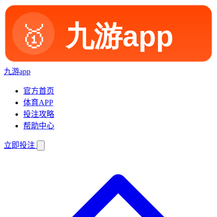
九游app
官方首页
体育APP
投注攻略
帮助中心
立即投注