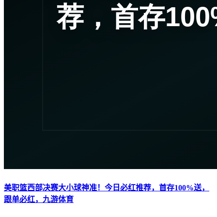
美职篮西部决赛大小球神准！今日必红推荐，首存100%送，
跟单必红，九游体育