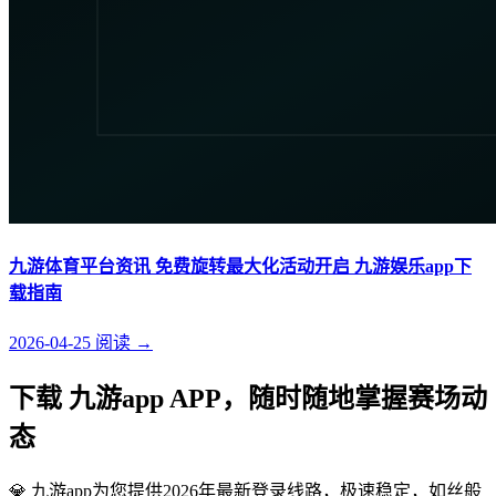
九游体育平台资讯 免费旋转最大化活动开启 九游娱乐app下
载指南
2026-04-25
阅读
→
下载 九游app APP，随时随地掌握赛场动
态
💎 九游app为您提供2026年最新登录线路，极速稳定，如丝般