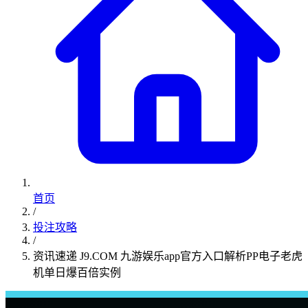
首页
/
投注攻略
/
资讯速递 J9.COM 九游娱乐app官方入口解析PP电子老虎
机单日爆百倍实例