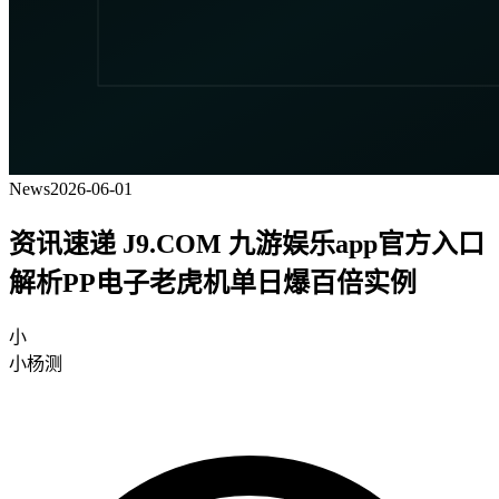
News
2026-06-01
资讯速递 J9.COM 九游娱乐app官方入口
解析PP电子老虎机单日爆百倍实例
小
小杨测