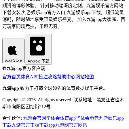
顺滑的博彩体验。 针对移动端深度定制，九游娱乐官方网站
下载安装,九游娱乐app官方入口,九游娱乐app下载，超低流量
消耗，随时随地享受顶级娱乐盛宴。 加入九游app大家庭，百
万玩家同场竞技，乐趣无穷。
App Store
Android 下载
⚽️
九游app
官方客户端
官方首页
体育APP
投注攻略
帮助中心
网站地图
九游app
致力于打造全球领先的体育数据娱乐平台。
Copyright © 2026. All rights reserved. 联系地址：黑龙江省佳木
斯市向阳区团结街212号
合作伙伴:
九游会官网
华体会体育app
华体会电竞
九游娱乐app
下载
九游官方正版下载app
九游网官方网站